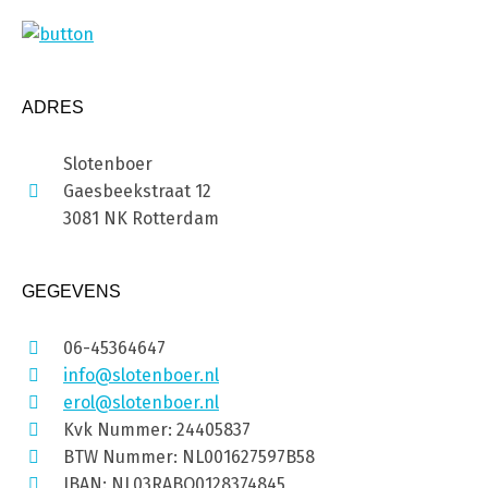
ADRES
Slotenboer
Gaesbeekstraat 12
3081 NK Rotterdam
GEGEVENS
06-45364647
info@slotenboer.nl
erol@slotenboer.nl
Kvk Nummer: 24405837
BTW Nummer: NL001627597B58
IBAN: NL03RABO0128374845