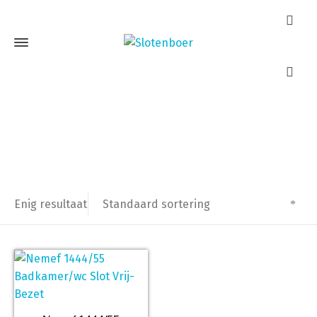
Nemef 1444/55
Home
Producten getagged “Nemef 1444/55”
Standaard sortering
Enig resultaat