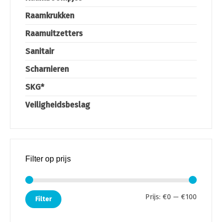
Raamkrukken
Raamuitzetters
Sanitair
Scharnieren
SKG*
Veiligheidsbeslag
Filter op prijs
Min. pri
Max. pri
Prijs:
€0
—
€100
Filter