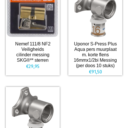
Nemef 111/8 NF2
Uponor S-Press Plus
Veiligheids
Aqua pers muurplaat
cilinder messing
m. korte flens
SKG®** sterren
16mmx1/2bi Messing
(per doos 10 stuks)
€
29,95
€
91,50