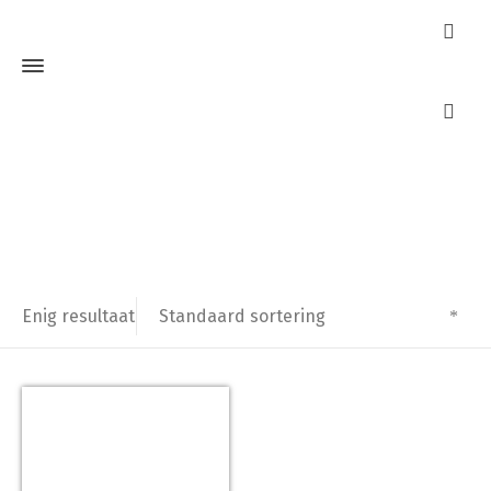
m&c
Home
Producten getagged “m&c”
Standaard sortering
Enig resultaat