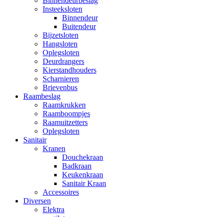
Binnendeurbeslag
Insteeksloten
Binnendeur
Buitendeur
Bijzetsloten
Hangsloten
Oplegsloten
Deurdrangers
Kierstandhouders
Scharnieren
Brievenbus
Raambeslag
Raamkrukken
Raamboompjes
Raamuitzetters
Oplegsloten
Sanitair
Kranen
Douchekraan
Badkraan
Keukenkraan
Sanitair Kraan
Accessoires
Diversen
Elektra