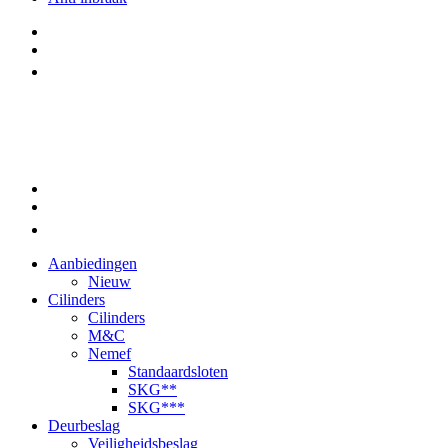
Aanbiedingen
Nieuw
Cilinders
Cilinders
M&C
Nemef
Standaardsloten
SKG**
SKG***
Deurbeslag
Veiligheidsbeslag