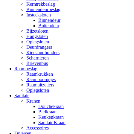
Kerntrekbeslag
Binnendeurbeslag
Insteeksloten
Binnendeur
Buitendeur
Bijzetsloten
Hangsloten
Oplegsloten
Deurdrangers
Kierstandhouders
Scharnieren
Brievenbus
Raambeslag
Raamkrukken
Raamboompjes
Raamuitzetters
Oplegsloten
Sanitair
Kranen
Douchekraan
Badkraan
Keukenkraan
Sanitair Kraan
Accessoires
Diversen