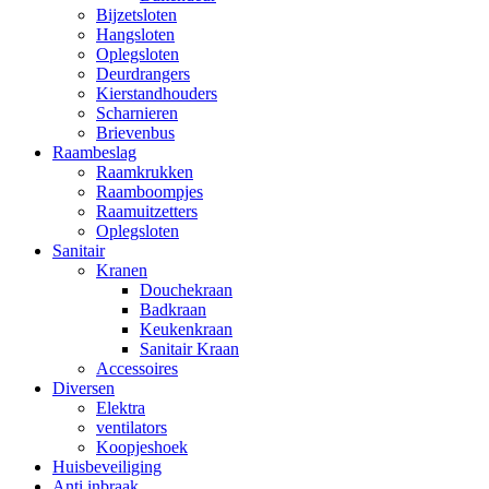
Bijzetsloten
Hangsloten
Oplegsloten
Deurdrangers
Kierstandhouders
Scharnieren
Brievenbus
Raambeslag
Raamkrukken
Raamboompjes
Raamuitzetters
Oplegsloten
Sanitair
Kranen
Douchekraan
Badkraan
Keukenkraan
Sanitair Kraan
Accessoires
Diversen
Elektra
ventilators
Koopjeshoek
Huisbeveiliging
Anti inbraak