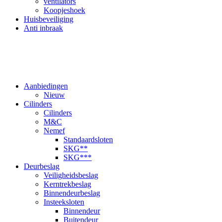
ventilators
Koopjeshoek
Huisbeveiliging
Anti inbraak
Aanbiedingen
Nieuw
Cilinders
Cilinders
M&C
Nemef
Standaardsloten
SKG**
SKG***
Deurbeslag
Veiligheidsbeslag
Kerntrekbeslag
Binnendeurbeslag
Insteeksloten
Binnendeur
Buitendeur