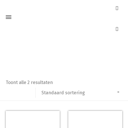
Espagnoletbeveiliger
Home
Producten getagged “Espagnoletbeveiliger”
Toont alle 2 resultaten
Standaard sortering