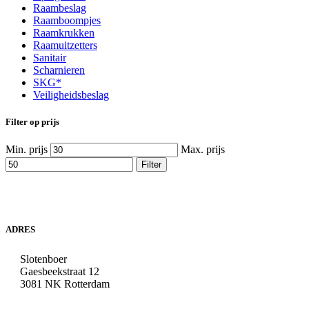
Raambeslag
Raamboompjes
Raamkrukken
Raamuitzetters
Sanitair
Scharnieren
SKG*
Veiligheidsbeslag
Filter op prijs
Min. prijs
Max. prijs
Filter
ADRES
Slotenboer
Gaesbeekstraat 12
3081 NK Rotterdam