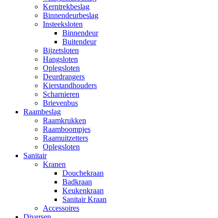
Kerntrekbeslag
Binnendeurbeslag
Insteeksloten
Binnendeur
Buitendeur
Bijzetsloten
Hangsloten
Oplegsloten
Deurdrangers
Kierstandhouders
Scharnieren
Brievenbus
Raambeslag
Raamkrukken
Raamboompjes
Raamuitzetters
Oplegsloten
Sanitair
Kranen
Douchekraan
Badkraan
Keukenkraan
Sanitair Kraan
Accessoires
Diversen