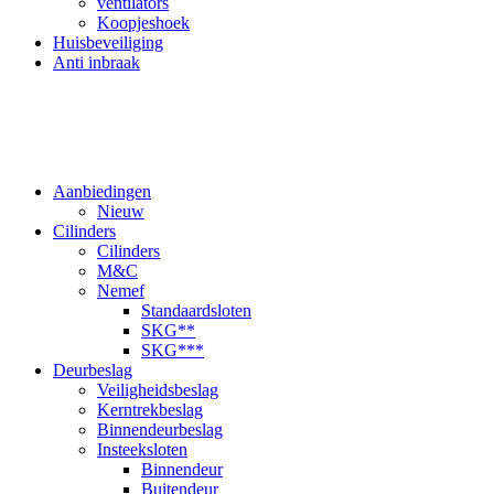
ventilators
Koopjeshoek
Huisbeveiliging
Anti inbraak
Aanbiedingen
Nieuw
Cilinders
Cilinders
M&C
Nemef
Standaardsloten
SKG**
SKG***
Deurbeslag
Veiligheidsbeslag
Kerntrekbeslag
Binnendeurbeslag
Insteeksloten
Binnendeur
Buitendeur