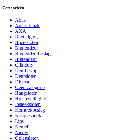
Categorieën
Abus
Anti inbraak
AXA
Beveiliging
Bijzetsloten
Binnendeur
Binnendeurbeslag
Buitendeur
Cilinders
Deurbeslag
Deursloten
Diversen
Geen categorie
Hangsloten
Huisbeveiliging
Insteeksloten
Kerntrekbeslag
Koopjeshoek
Lips
Nemef
Nieuw
Oplegsloten