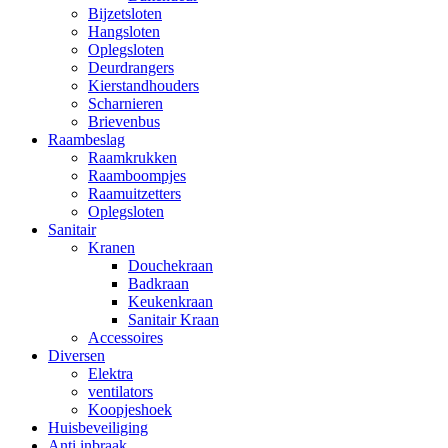
Bijzetsloten
Hangsloten
Oplegsloten
Deurdrangers
Kierstandhouders
Scharnieren
Brievenbus
Raambeslag
Raamkrukken
Raamboompjes
Raamuitzetters
Oplegsloten
Sanitair
Kranen
Douchekraan
Badkraan
Keukenkraan
Sanitair Kraan
Accessoires
Diversen
Elektra
ventilators
Koopjeshoek
Huisbeveiliging
Anti inbraak