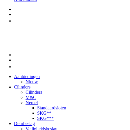
Aanbiedingen
Nieuw
Cilinders
Cilinders
M&C
Nemef
Standaardsloten
SKG**
SKG***
Deurbeslag
Veiligheidsbeslag