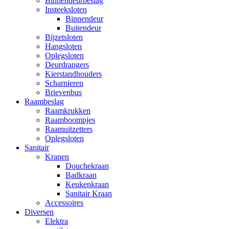
Binnendeurbeslag
Insteeksloten
Binnendeur
Buitendeur
Bijzetsloten
Hangsloten
Oplegsloten
Deurdrangers
Kierstandhouders
Scharnieren
Brievenbus
Raambeslag
Raamkrukken
Raamboompjes
Raamuitzetters
Oplegsloten
Sanitair
Kranen
Douchekraan
Badkraan
Keukenkraan
Sanitair Kraan
Accessoires
Diversen
Elektra