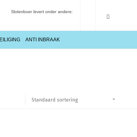
Slotenboer levert onder andere:
EILIGING
ANTI INBRAAK
Home
Producten getagged “Dievenklauwen”
Standaard sortering