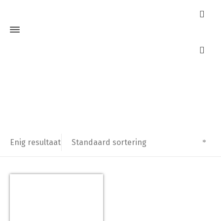
Deurketting
Home
Producten getagged “Deurketting”
Standaard sortering
Enig resultaat