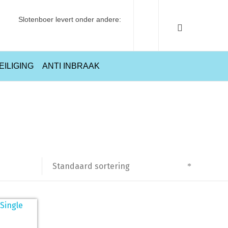
Slotenboer levert onder andere:
EILIGING
ANTI INBRAAK
Home
Producten getagged “Barrière stang”
Standaard sortering