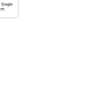
 Single
0cm