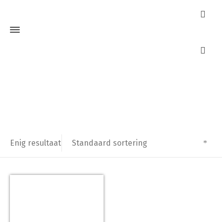
AXA 7350-00-62/BL
Home
Producten getagged “AXA 7350-00-62/BL”
Standaard sortering
Enig resultaat