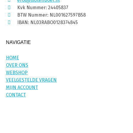
erol@slotenboer.nl
Kvk Nummer: 24405837
BTW Nummer: NL001627597B58
IBAN: NL03RABO0128374845
NAVIGATIE
HOME
OVER ONS
WEBSHOP
VEELGESTELDE VRAGEN
MIJN ACCOUNT
CONTACT