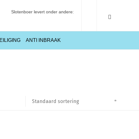
Slotenboer levert onder andere:
EILIGING
ANTI INBRAAK
ucten getagged “AXA 3319-61-11BL Veiligheids Raamsluiting Links”
Standaard sortering