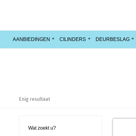
AANBIEDINGEN
CILINDERS
DEURBESLAG
AXA 3319-61-11BL Veiligheids Ra
Enig resultaat
Wat zoekt u?