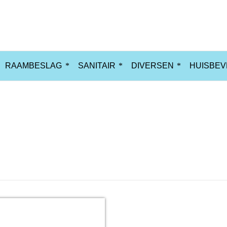
RAAMBESLAG
SANITAIR
DIVERSEN
HUISBEV
amsluiting Links
Home
Prod