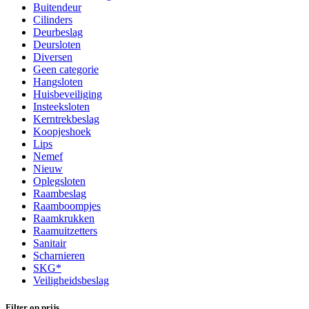
Buitendeur
Cilinders
Deurbeslag
Deursloten
Diversen
Geen categorie
Hangsloten
Huisbeveiliging
Insteeksloten
Kerntrekbeslag
Koopjeshoek
Lips
Nemef
Nieuw
Oplegsloten
Raambeslag
Raamboompjes
Raamkrukken
Raamuitzetters
Sanitair
Scharnieren
SKG*
Veiligheidsbeslag
Filter op prijs