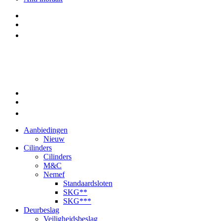
Aanbiedingen
Nieuw
Cilinders
Cilinders
M&C
Nemef
Standaardsloten
SKG**
SKG***
Deurbeslag
Veiligheidsbeslag