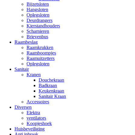
Bijzetsloten
Hangsloten
Oplegsloten
Deurdrangers
Kierstandhouders
Scharnieren
Brievenbus
Raambeslag
Raamkrukken
Raamboompjes
Raamuitzetters
Oplegsloten
Sanitair
Kranen
Douchekraan
Badkraan
Keukenkraan
Sanitair Kraan
Accessoires
Diversen
Elektra
ventilators
Koopjeshoek
Huisbeveiliging
Anti inbraak