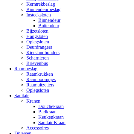
Kerntrekbeslag
Binnendeurbeslag
Insteeksloten
Binnendeur
Buitendeur
Bijzetsloten
Hangsloten
Oplegsloten
Deurdrangers
Kierstandhouders
Scharnieren
Brievenbus
Raambeslag
Raamkrukken
Raamboompjes
Raamuitzetters
Oplegsloten
Sanitair
Kranen
Douchekraan
Badkraan
Keukenkraan
Sanitair Kraan
Accessoires
Diversen