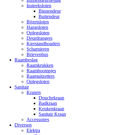
Binnendeurbeslag
Insteeksloten
Binnendeur
Buitendeur
Bijzetsloten
Hangsloten
Oplegsloten
Deurdrangers
Kierstandhouders
Scharnieren
Brievenbus
Raambeslag
Raamkrukken
Raamboompjes
Raamuitzetters
Oplegsloten
Sanitair
Kranen
Douchekraan
Badkraan
Keukenkraan
Sanitair Kraan
Accessoires
Diversen
Elektra