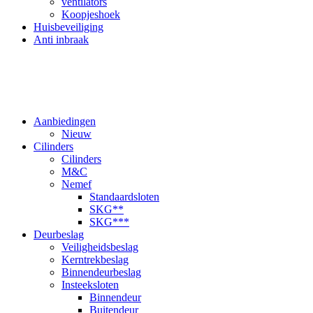
ventilators
Koopjeshoek
Huisbeveiliging
Anti inbraak
Aanbiedingen
Nieuw
Cilinders
Cilinders
M&C
Nemef
Standaardsloten
SKG**
SKG***
Deurbeslag
Veiligheidsbeslag
Kerntrekbeslag
Binnendeurbeslag
Insteeksloten
Binnendeur
Buitendeur