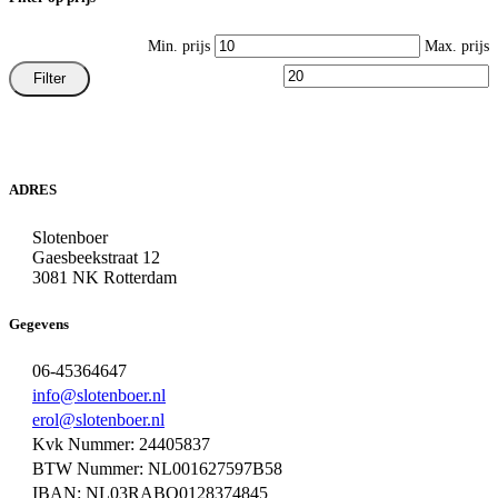
Min. prijs
Max. prijs
Filter
ADRES
Slotenboer
Gaesbeekstraat 12
3081 NK Rotterdam
Gegevens
06-45364647
info@slotenboer.nl
erol@slotenboer.nl
Kvk Nummer: 24405837
BTW Nummer: NL001627597B58
IBAN: NL03RABO0128374845