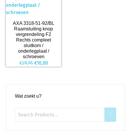
AXA 3318-51-92/BL
Raamsluiting knop
vergrendeling F2
Rechts compleet
sluitkom /
onderlegplaat /
schroeven
Oorspronkelijke
Huidige
€
29,95
€
10,00
prijs
prijs
was:
is:
€29,95.
€10,00.
Wat zoekt u?