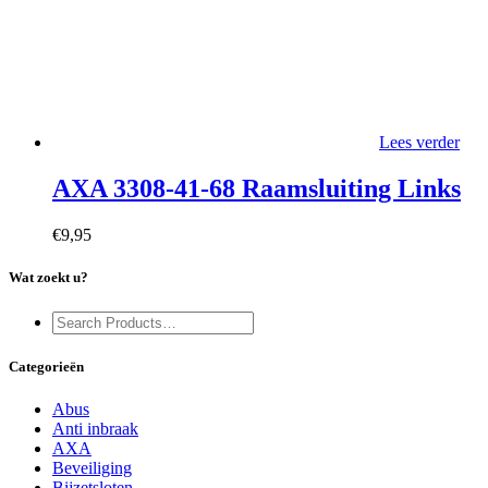
Lees verder
AXA 3308-41-68 Raamsluiting Links
€
9,95
Wat zoekt u?
Categorieën
Abus
Anti inbraak
AXA
Beveiliging
Bijzetsloten