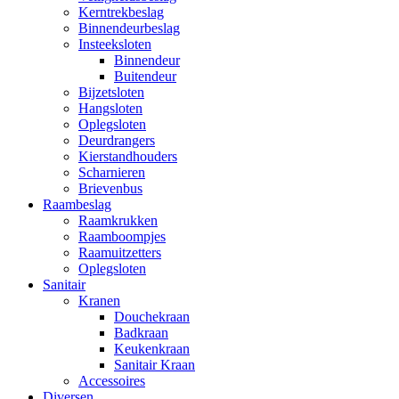
Kerntrekbeslag
Binnendeurbeslag
Insteeksloten
Binnendeur
Buitendeur
Bijzetsloten
Hangsloten
Oplegsloten
Deurdrangers
Kierstandhouders
Scharnieren
Brievenbus
Raambeslag
Raamkrukken
Raamboompjes
Raamuitzetters
Oplegsloten
Sanitair
Kranen
Douchekraan
Badkraan
Keukenkraan
Sanitair Kraan
Accessoires
Diversen