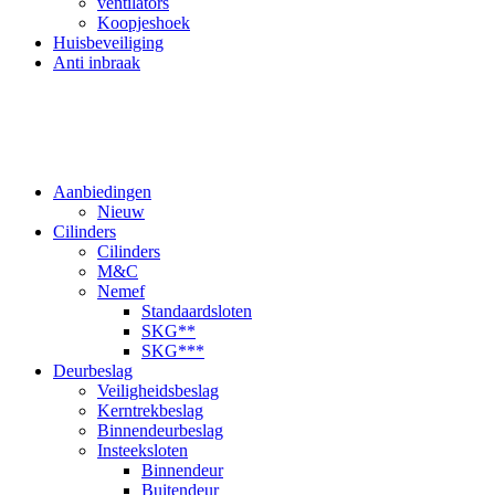
ventilators
Koopjeshoek
Huisbeveiliging
Anti inbraak
Aanbiedingen
Nieuw
Cilinders
Cilinders
M&C
Nemef
Standaardsloten
SKG**
SKG***
Deurbeslag
Veiligheidsbeslag
Kerntrekbeslag
Binnendeurbeslag
Insteeksloten
Binnendeur
Buitendeur