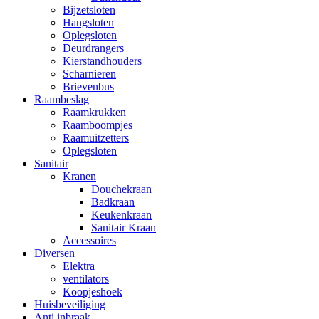
Bijzetsloten
Hangsloten
Oplegsloten
Deurdrangers
Kierstandhouders
Scharnieren
Brievenbus
Raambeslag
Raamkrukken
Raamboompjes
Raamuitzetters
Oplegsloten
Sanitair
Kranen
Douchekraan
Badkraan
Keukenkraan
Sanitair Kraan
Accessoires
Diversen
Elektra
ventilators
Koopjeshoek
Huisbeveiliging
Anti inbraak