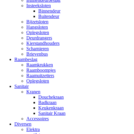
Binnendeurbeslag
Insteeksloten
Binnendeur
Buitendeur
Bijzetsloten
Hangsloten
Oplegsloten
Deurdrangers
Kierstandhouders
Scharnieren
Brievenbus
Raambeslag
Raamkrukken
Raamboompjes
Raamuitzetters
Oplegsloten
Sanitair
Kranen
Douchekraan
Badkraan
Keukenkraan
Sanitair Kraan
Accessoires
Diversen
Elektra