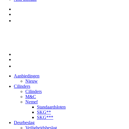
Aanbiedingen
Nieuw
Cilinders
Cilinders
M&C
Nemef
Standaardsloten
SKG**
SKG***
Deurbeslag
Veiligheidsbeslag