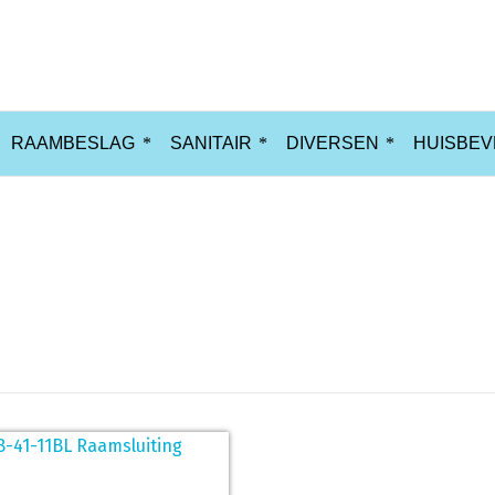
RAAMBESLAG
SANITAIR
DIVERSEN
HUISBEV
Links
H