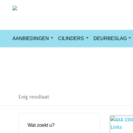
AANBIEDINGEN
CILINDERS
DEURBESLAG
AXA 3308-41-11BL Raamsluiting 
Enig resultaat
Wat zoekt u?