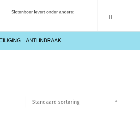
Slotenboer levert onder andere:
EILIGING
ANTI INBRAAK
ome
Producten getagged “AXA 3308-41-11BL Raamsluiting Links”
Standaard sortering