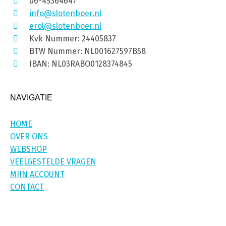
06-45364647
info@slotenboer.nl
erol@slotenboer.nl
Kvk Nummer: 24405837
BTW Nummer: NL001627597B58
IBAN: NL03RABO0128374845
NAVIGATIE
HOME
OVER ONS
WEBSHOP
VEELGESTELDE VRAGEN
MIJN ACCOUNT
CONTACT