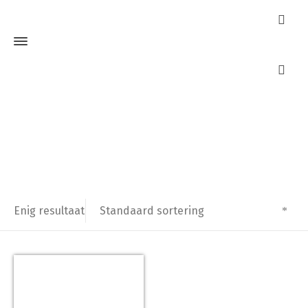
AXA 3302-41-92BL Raamsluiting Links
Home
Producten getagged “AXA 3302-41-92BL Raamsluiting
Links”
Standaard sortering
Enig resultaat