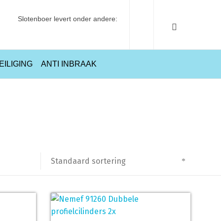
Slotenboer levert onder andere:
EILIGING
ANTI INBRAAK
Home
Producten getagged “91260”
Standaard sortering