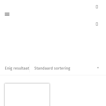
45346 000
Home
Producten getagged “45346 000”
Standaard sortering
Enig resultaat