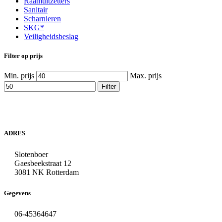
Raamuitzetters
Sanitair
Scharnieren
SKG*
Veiligheidsbeslag
Filter op prijs
Min. prijs
Max. prijs
Filter
ADRES
Slotenboer
Gaesbeekstraat 12
3081 NK Rotterdam
Gegevens
06-45364647