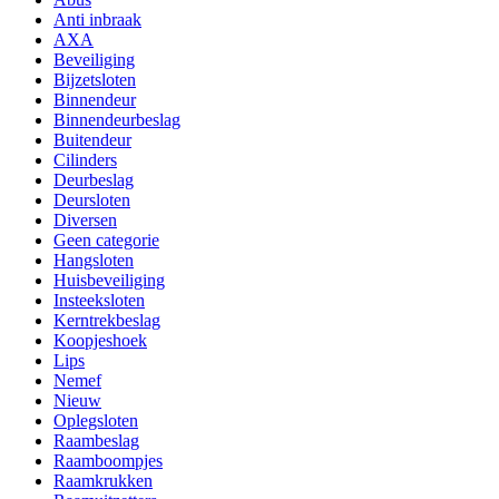
Anti inbraak
AXA
Beveiliging
Bijzetsloten
Binnendeur
Binnendeurbeslag
Buitendeur
Cilinders
Deurbeslag
Deursloten
Diversen
Geen categorie
Hangsloten
Huisbeveiliging
Insteeksloten
Kerntrekbeslag
Koopjeshoek
Lips
Nemef
Nieuw
Oplegsloten
Raambeslag
Raamboompjes
Raamkrukken