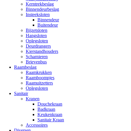
Kerntrekbeslag
Binnendeurbeslag
Insteeksloten
Binnendeur
Buitendeur
Bijzetsloten
Hangsloten
Oplegsloten
Deurdrangers
Kierstandhouders
Scharnieren
Brievenbus
Raambeslag
Raamkrukken
Raamboompjes
Raamuitzetters
Oplegsloten
Sanitair
Kranen
Douchekraan
Badkraan
Keukenkraan
Sanitair Kraan
Accessoires
Diversen