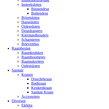
Binnendeurbeslag
Insteeksloten
Binnendeur
Buitendeur
Bijzetsloten
Hangsloten
Oplegsloten
Deurdrangers
Kierstandhouders
Scharnieren
Brievenbus
Raambeslag
Raamkrukken
Raamboompjes
Raamuitzetters
Oplegsloten
Sanitair
Kranen
Douchekraan
Badkraan
Keukenkraan
Sanitair Kraan
Accessoires
Diversen
Elektra