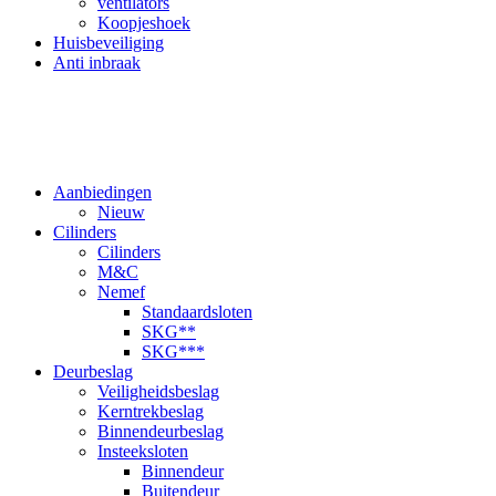
ventilators
Koopjeshoek
Huisbeveiliging
Anti inbraak
Aanbiedingen
Nieuw
Cilinders
Cilinders
M&C
Nemef
Standaardsloten
SKG**
SKG***
Deurbeslag
Veiligheidsbeslag
Kerntrekbeslag
Binnendeurbeslag
Insteeksloten
Binnendeur
Buitendeur