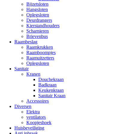
Bijzetsloten
Hangsloten
Oplegsloten
Deurdrangers
Kierstandhouders
Scharnieren
Brievenbus
Raambeslag
Raamkrukken
Raamboompjes
Raamuitzetters
Oplegsloten
Sanitair
Kranen
Douchekraan
Badkraan
Keukenkraan
Sanitair Kraan
Accessoires
Diversen
Elektra
ventilators
Koopjeshoek
Huisbeveiliging
Anti inbraak