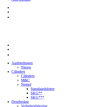
Aanbiedingen
Nieuw
Cilinders
Cilinders
M&C
Nemef
Standaardsloten
SKG**
SKG***
Deurbeslag
Veiligheidsbeslag