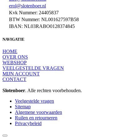
erol@slotenboer.nl
Kvk Nummer: 24405837
BTW Nummer: NL001627597B58
IBAN: NL03RABO0128374845
NAVIGATIE
HOME
OVER ONS
WEBSHOP
VEELGESTELDE VRAGEN
MIJN ACCOUNT
CONTACT
Slotenboer
. Alle rechten voorbehouden.
Veelgestelde vragen
Sitemap
Algemene voorwaarden
Ruilen en retourneren
Privacybeleid