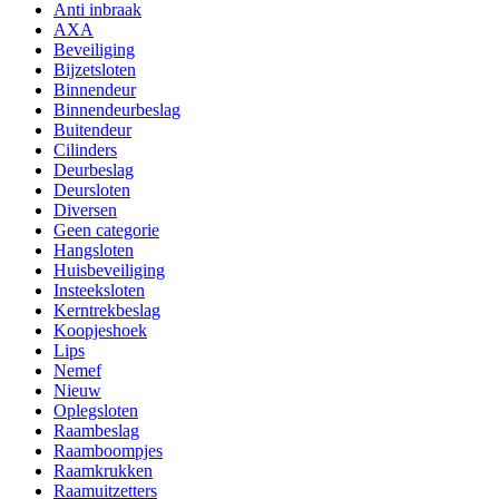
Anti inbraak
AXA
Beveiliging
Bijzetsloten
Binnendeur
Binnendeurbeslag
Buitendeur
Cilinders
Deurbeslag
Deursloten
Diversen
Geen categorie
Hangsloten
Huisbeveiliging
Insteeksloten
Kerntrekbeslag
Koopjeshoek
Lips
Nemef
Nieuw
Oplegsloten
Raambeslag
Raamboompjes
Raamkrukken
Raamuitzetters