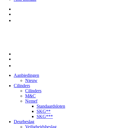
Aanbiedingen
Nieuw
Cilinders
Cilinders
M&C
Nemef
Standaardsloten
SKG**
SKG***
Deurbeslag
Veiligheidsbeslag