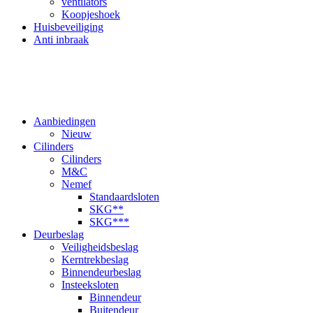
ventilators
Koopjeshoek
Huisbeveiliging
Anti inbraak
Aanbiedingen
Nieuw
Cilinders
Cilinders
M&C
Nemef
Standaardsloten
SKG**
SKG***
Deurbeslag
Veiligheidsbeslag
Kerntrekbeslag
Binnendeurbeslag
Insteeksloten
Binnendeur
Buitendeur