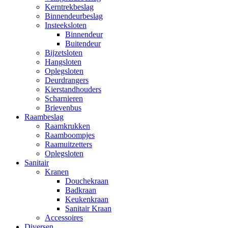
Kerntrekbeslag
Binnendeurbeslag
Insteeksloten
Binnendeur
Buitendeur
Bijzetsloten
Hangsloten
Oplegsloten
Deurdrangers
Kierstandhouders
Scharnieren
Brievenbus
Raambeslag
Raamkrukken
Raamboompjes
Raamuitzetters
Oplegsloten
Sanitair
Kranen
Douchekraan
Badkraan
Keukenkraan
Sanitair Kraan
Accessoires
Diversen