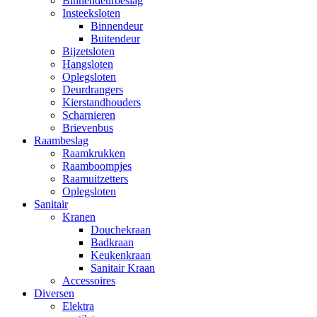
Binnendeurbeslag
Insteeksloten
Binnendeur
Buitendeur
Bijzetsloten
Hangsloten
Oplegsloten
Deurdrangers
Kierstandhouders
Scharnieren
Brievenbus
Raambeslag
Raamkrukken
Raamboompjes
Raamuitzetters
Oplegsloten
Sanitair
Kranen
Douchekraan
Badkraan
Keukenkraan
Sanitair Kraan
Accessoires
Diversen
Elektra