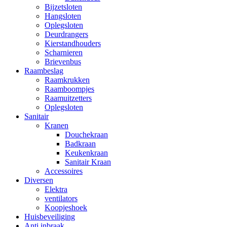
Bijzetsloten
Hangsloten
Oplegsloten
Deurdrangers
Kierstandhouders
Scharnieren
Brievenbus
Raambeslag
Raamkrukken
Raamboompjes
Raamuitzetters
Oplegsloten
Sanitair
Kranen
Douchekraan
Badkraan
Keukenkraan
Sanitair Kraan
Accessoires
Diversen
Elektra
ventilators
Koopjeshoek
Huisbeveiliging
Anti inbraak