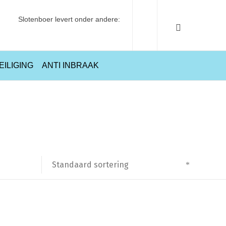
Slotenboer levert onder andere:
EILIGING
ANTI INBRAAK
Home
Producten getagged “20616001”
Standaard sortering