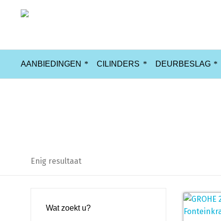
AANBIEDINGEN
CILINDERS
DEURBESLAG
20616001
Enig resultaat
Wat zoekt u?