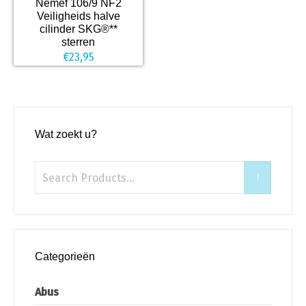
Nemef 106/9 NF2
Veiligheids halve
cilinder SKG®**
sterren
€
23,95
Wat zoekt u?
Categorieën
Abus