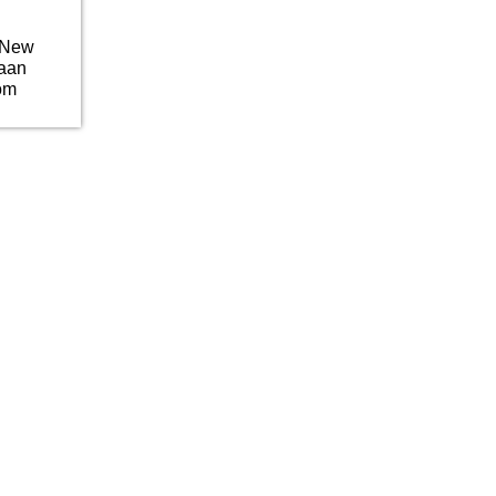
 New
aan
om
ijsklasse:
94,95
t
99,95