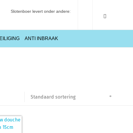
Slotenboer levert onder andere:
EILIGING
ANTI INBRAAK
Home
Producten getagged “1000new”
Standaard sortering