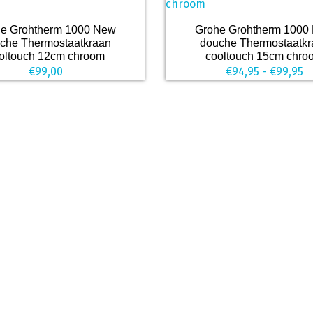
Dit
e Grohtherm 1000 New
Grohe Grohtherm 1000
product
che Thermostaatkraan
douche Thermostaatkr
heeft
oltouch 12cm chroom
cooltouch 15cm chro
Pr
€
99,00
€
94,95
-
€
99,95
meerdere
€
variaties.
to
Deze
€
optie
kan
gekozen
worden
op
de
productpagina