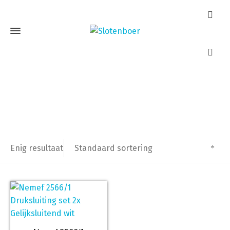
0plegslot
Home
Producten getagged “0plegslot”
Standaard sortering
Enig resultaat