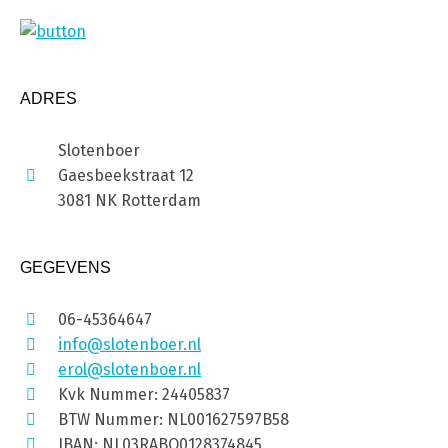
ADRES
Slotenboer
Gaesbeekstraat 12
3081 NK Rotterdam
GEGEVENS
06-45364647
info@slotenboer.nl
erol@slotenboer.nl
Kvk Nummer: 24405837
BTW Nummer: NL001627597B58
IBAN: NL03RABO0128374845