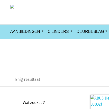
AANBIEDINGEN
CILINDERS
DEURBESLAG
03832
Enig resultaat
Wat zoekt u?