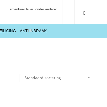
Slotenboer levert onder andere:
EILIGING
ANTI INBRAAK
Home
Producten getagged “03832”
Standaard sortering