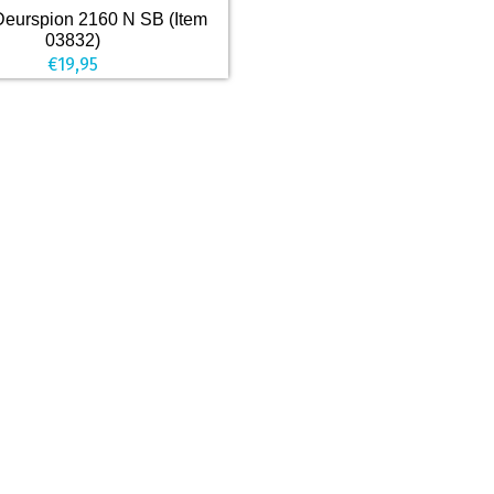
eurspion 2160 N SB (Item
03832)
€
19,95